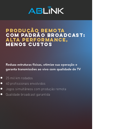
Produção remota
com padrão broadcast:
alta performance,
menos custos
Reduza estruturas físicas, otimize sua operação e
garanta transmissões ao vivo com qualidade de TV
25 mil km rodados
40 profissionais envolvidos
Jogos simultâneos com produção remota
Qualidade broadcast garantida