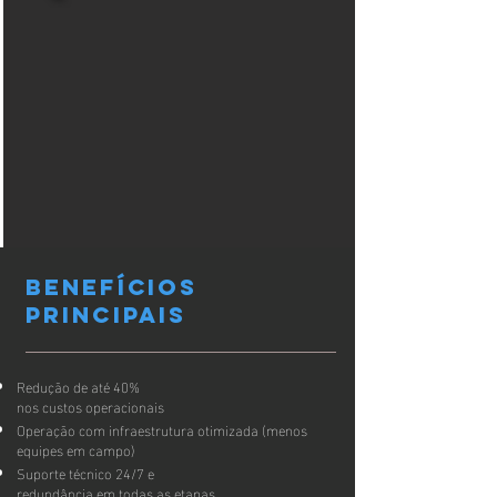
Benefícios
principais
Redução de até 40%
nos custos operacionais
Operação com infraestrutura otimizada (menos
equipes em campo)
Suporte técnico 24/7 e
redundância em todas as etapas