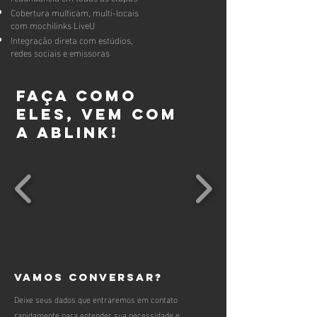
Cobertura multicam, multi-locais
com mochilinks LiveU
Integração direta com estúdios,
redes sociais e emissoras
Faça como
eles, vem com
a Ablink!
Vamos conversar?
Deixe seus dados que entraremos em contato
rapidamente para entender sua necessidade e