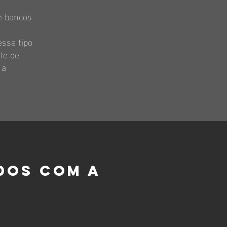
 e bancos
esse tipo
te de
 a
dos com a