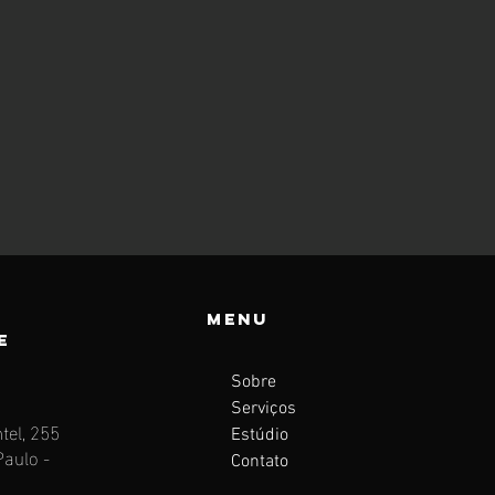
Menu
e
Sobre
Serviços
el, 255
Estúdio
aulo -
Contato