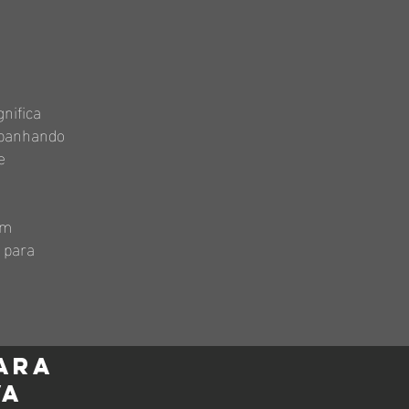
nifica
mpanhando
e
am
 para
ara
va