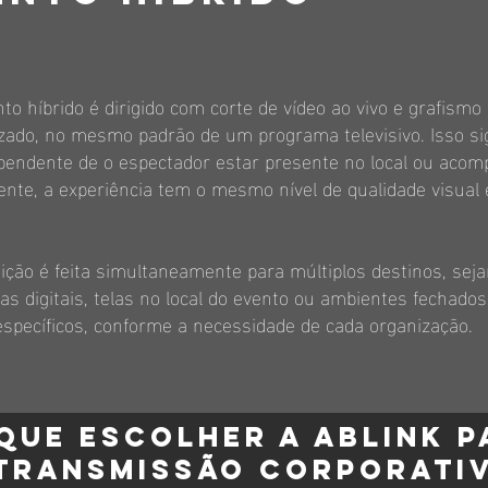
to híbrido é dirigido com corte de vídeo ao vivo e grafismo
zado, no mesmo padrão de um programa televisivo. Isso sig
pendente de o espectador estar presente no local ou aco
te, a experiência tem o mesmo nível de qualidade visual 
uição é feita simultaneamente para múltiplos destinos, sej
as digitais, telas no local do evento ou ambientes fechados
específicos, conforme a necessidade de cada organização.
que escolher a Ablink p
transmissão corporati