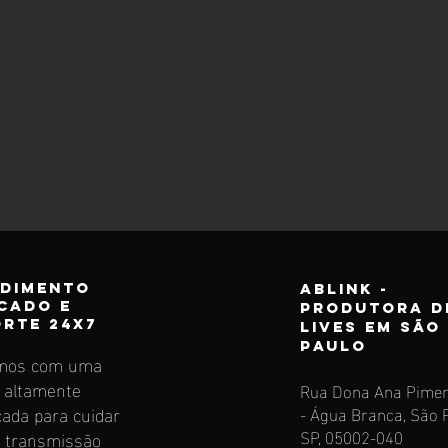
ndimento
Ablink -
cado e
produtora d
rte 24X7
lives em São
Paulo
mos com uma
 altamente
Rua Dona Ana Piment
icada para cuidar
- Água Branca, São P
SP, 05002-040
 transmissão