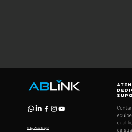
ate
dedi
Supo
Conta
equipe
qualif
da sua
© by ZoziDesign