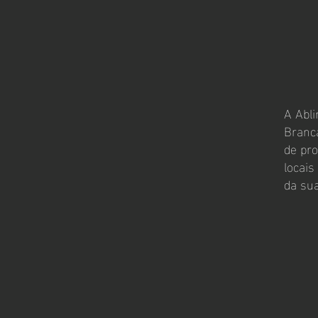
A Abli
Branca
de pr
locai
da sua