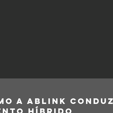
mo a Ablink condu
ento híbrido