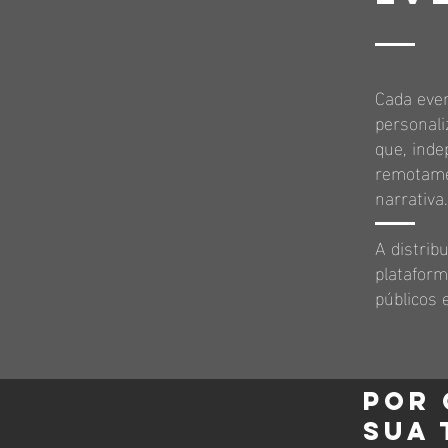
Cada even
personali
que, inde
remotamen
narrativa.
A distrib
plataform
públicos 
Por 
sua 