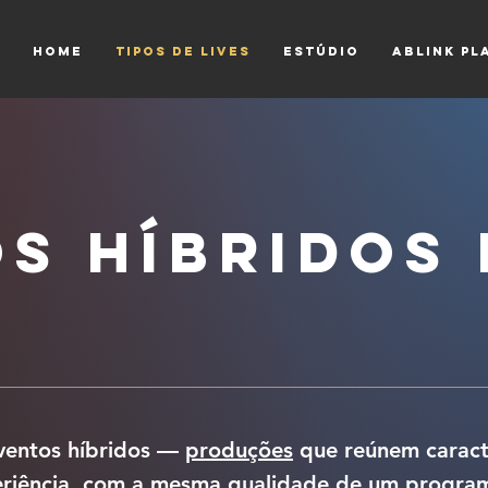
HOME
TIPOS DE LIVES
ESTÚDIO
Ablink Pl
s Híbridos 
eventos híbridos —
produções
que reúnem caracte
eriência, com a mesma qualidade de um programa