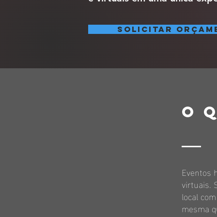
Solicitar orçam
O 
Eventos h
virtuais.
local co
mesma qua