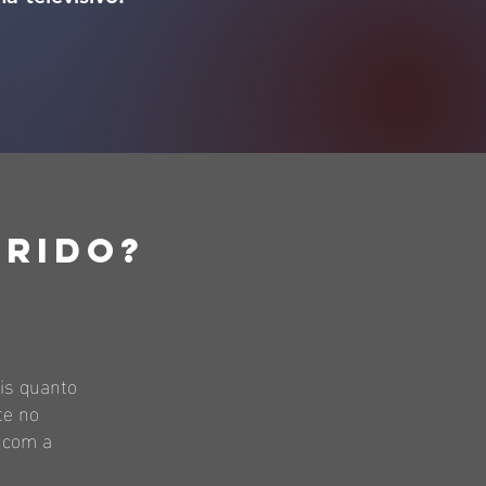
brido?
is quanto
te no
 com a