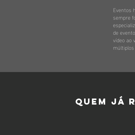
Eventos h
sempre f
especiali
de evento
vídeo ao 
múltiplos
Quem já 