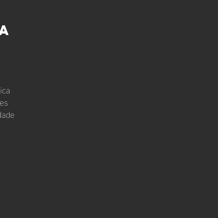
za
ica
tes
dade