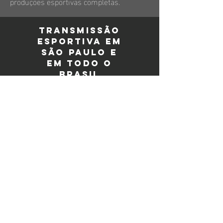
produções esportivas completas.
Transmissão
esportiva em
São Paulo e
em todo o
Brasil
A Ablink está localizada na Rua Dona Ana
Pimentel, 255, Água Branca, São Paulo — SP.
Atendemos eventos esportivos em São Paulo,
na Grande São Paulo e em qualquer estado do
Brasil, com operação presencial no local ou
pelo modelo remoto com master em São
Paulo.