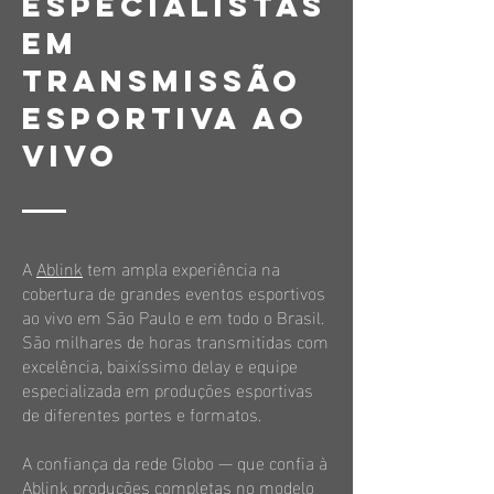
Especialistas
em
transmissão
esportiva ao
vivo
A
Ablink
tem ampla experiência na
cobertura de grandes eventos esportivos
ao vivo em São Paulo e em todo o Brasil.
São milhares de horas transmitidas com
excelência, baixíssimo delay e equipe
especializada em produções esportivas
de diferentes portes e formatos.
A confiança da rede Globo — que confia à
Ablink produções completas no modelo