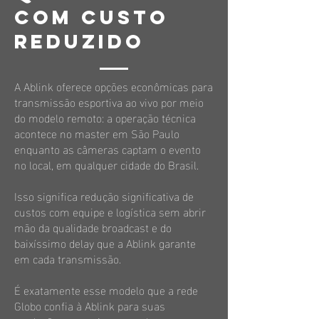
com custo
reduzido
A Ablink oferece opções econômicas para
transmissão esportiva ao vivo por meio
do modelo remoto: a operação técnica
acontece no master em São Paulo
enquanto as câmeras captam o evento
no local, em qualquer cidade do Brasil.
Isso significa redução significativa de
custos com equipe e logística sem abrir
mão da qualidade broadcast e do
baixíssimo delay que a Ablink garante
em cada transmissão.
É exatamente esse modelo que a rede
Globo confia à Ablink para suas